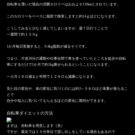
自転車を漕いだ場合の消費カロリーはおおよそ110㎉とされています。
このカロリーをベースに脂肪で換算しますと約14ｇほどになります。
こうしてみると少なく感じてしまいますが、週７日行うことで
一週間で約１００g
1か月毎日実施すると、0.4kg脂肪が減るそうです。
つまり、片道30分の通勤や仕事合間で車を使っていたところを徒歩や自転
車にするだけで1か月で約1kg痩せられるということになります。
一カ月１キロ減ると年間で１２キロも減量になります。
見た目の変化や、体の変化に気づくのには約3～５キロほど体重が落ちるこ
とで
自分や知人に気づいてもらえるほどの変化に期待ができます。
自転車ダイエットの方法
まずは、自転車を用意します（笑）
ですが、最近では１０分単位で貸し出しをしている場合もあるので