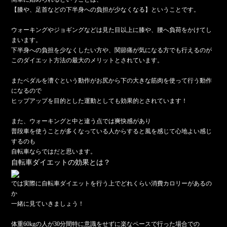
【膝や、足首などの下半身への負担が少なくなる】ということです。
ウォーキングやジョギングなどは見た目以上に膝や、腰へ負荷をかけてし
まいます。
下半身への負担を少なくしたい方や、関節痛が気になる方でも行えるのが
このダイエット方法の最大のメリットとされています。
またペダルを漕ぐという動作がお尻から下の大きな筋肉を使って行う動作
になるので
ヒップアップを目的とした運動としても効果的とされています！
また、ウォーキングと中と違う点では爽快感があり
普段車を使うことが多くなっている人からすると風を感じて心地よい感じ
するのも
自転車ならではだと思います。
自転車ダイエットの効果とは？
では実際に自転車ダイエットを行う上でどれくらい消費カロリーがあるの
か
一緒に見ていきましょう！
体重60kgの人が30分間特に意識をせずに楽なペースで行った場合での