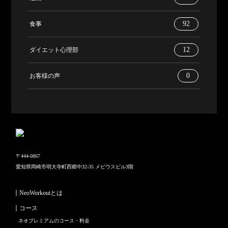
92
食事
12
ダイエット心理部
0
お客様の声
〒444-0867
愛知県岡崎市明大寺町西郷中32-35 メビウスビル3階
NeoWorkoutとは
コース
ネオプレミアムのコース・料金