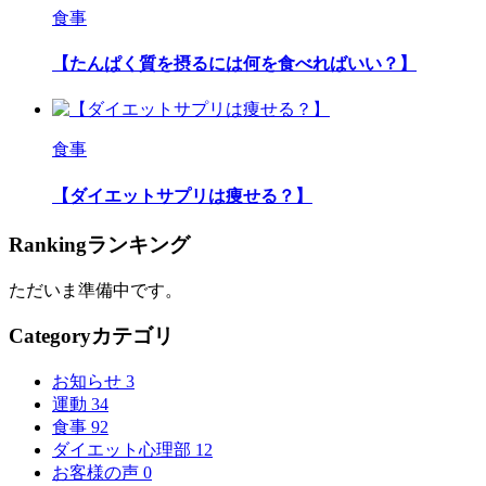
食事
【たんぱく質を摂るには何を食べればいい？】
食事
【ダイエットサプリは痩せる？】
Ranking
ランキング
ただいま準備中です。
Category
カテゴリ
お知らせ
3
運動
34
食事
92
ダイエット心理部
12
お客様の声
0